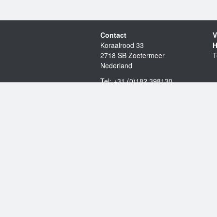
Contact
V
Koraalrood 33
H
2718 SB Zoetermeer
T
Nederland
Tel: +31 (0)182 398130