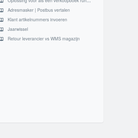
Oplossing voor als een verkoopboek run niet definitief gemaakt kan worden vanwege BTW.
Adresmasker | Postbus vertalen
Klant artikelnummers invoeren
Jaarwissel
Retour leverancier vs WMS magazijn