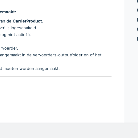
gemaakt:
an de
CarrierProduct
.
er’
is ingeschakeld.
nog niet actief is.
rvoerder.
aangemaakt in de vervoerders-outputfolder en of het
ect moeten worden aangemaakt.