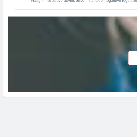
Vraag In het uitleveradvies blijven financieel negatieve regels z